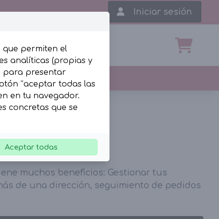
Iniciar sesión
, que permiten el
s analíticas (propias y
b para presentar
botón “aceptar todas las
len en tu navegador.
ies concretas que se
istrado aún?
Aceptar todas
iene muchos beneficios: Gestionar tus
 más de una dirección, seguimiento de pedidos