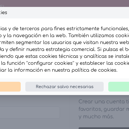
€!
ies
ias y de terceros para fines estrictamente funcionales
 y la navegación en la web. También utilizamos cookie
rmiten segmentar los usuarios que visitan nuestra we
esumida
Complementos
 y definir nuestra estrategia comercial. Si pulsas el 
iendo que estas cookies técnicas y analíticas se insta
la función “configurar cookies” y establecer las cook
iar la información en nuestra
política de cookies
.
¿No estás reg
Rechazar salvo necesarias
Crear una cuenta t
favoritos, guardar
y mucho más.