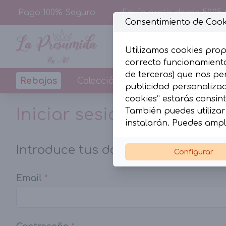
Pago 100% Seguro
¡Envío gratis desde 59,95 
Consentimiento de Cook
Utilizamos cookies prop
correcto funcionamiento
de terceros) que nos pe
Rebajas
Colección
Diseños By La Pr
publicidad personalizada
cookies” estarás consint
Iniciar sesión
También puedes utilizar 
instalarán. Puedes ampl
Introduce tus datos de acceso
Configurar
Email
*