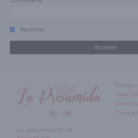
Contraseña
*
Recordar
Acceder
Rebajas
Colecci
Diseños
Comple
La presumida By AR