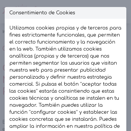
Consentimiento de Cookies
Op
Utilizamos cookies propias y de terceros para
Inicio
Colección
Conjuntos
fines estrictamente funcionales, que permiten
el correcto funcionamiento y la navegación
Conjuntos
en la web. También utilizamos cookies
analíticas (propias y de terceros) que nos
permiten segmentar los usuarios que visitan
Conjuntos de mujer –
nuestra web para presentar publicidad
personalizada y definir nuestra estrategia
Moda con estilo en La
comercial. Si pulsas el botón “aceptar todas
Presumida
las cookies” estarás consintiendo que estas
cookies técnicas y analíticas se instalen en tu
navegador. También puedes utilizar la
función “configurar cookies” y establecer las
cookies concretas que se instalarán. Puedes
En La Presumida encontrarás una selección
ampliar la información en nuestra
política de
exclusiva de conjuntos de mujer diseñados para