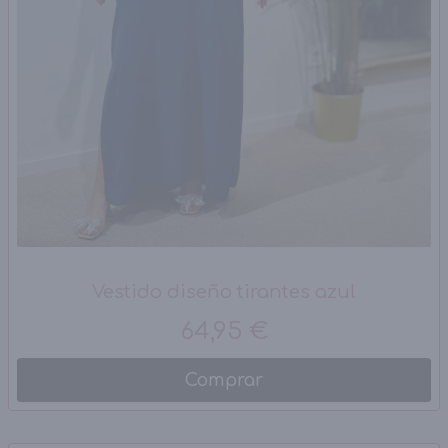
Vestido diseño tirantes azul
64,95 €
Comprar