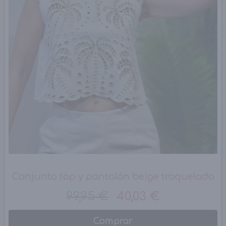
Conjunto top y pantalón beige troquelado
99,95 €
40,03 €
Comprar