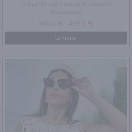
Conjunto top y pantalón tostado
troquelado
99,95 €
49,98 €
Comprar