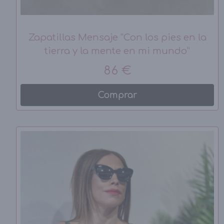
Zapatillas Mensaje “Con los pies en la
tierra y la mente en mi mundo”
86 €
Comprar