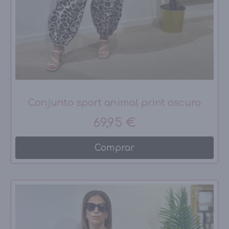
Conjunto sport animal print oscuro
69,95 €
Comprar