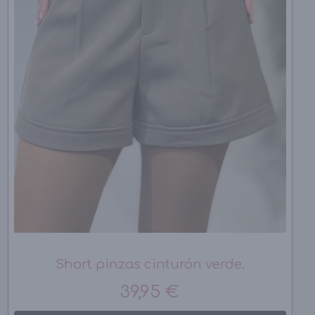
Short pinzas cinturón verde.
39,95 €