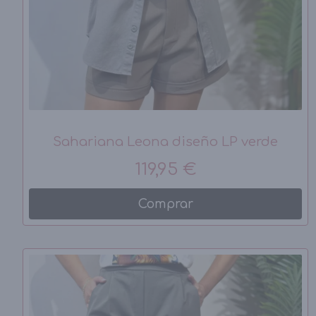
Sahariana Leona diseño LP verde
119,95 €
Comprar