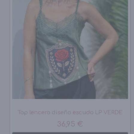
Top lencero diseño escudo LP VERDE
36,95 €