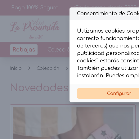
Pago 100% Seguro
¡Envío gratis desde 59,95 
Consentimiento de Cook
Utilizamos cookies prop
correcto funcionamiento
de terceros) que nos pe
Rebajas
Colección
Diseños By La Pr
publicidad personalizada
cookies” estarás consint
También puedes utilizar 
Inicio
Colección
Novedades
instalarán. Puedes ampl
Novedades
Configurar