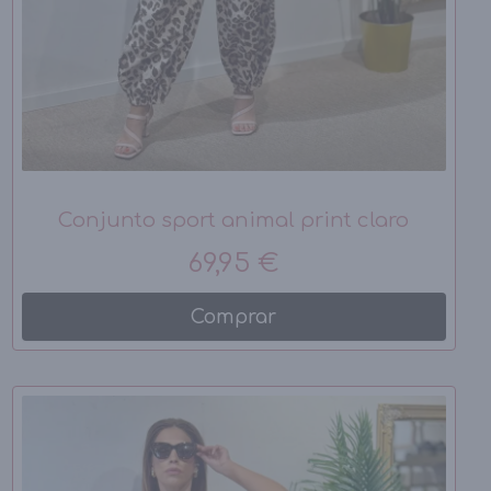
Conjunto sport animal print claro
69,95 €
Comprar