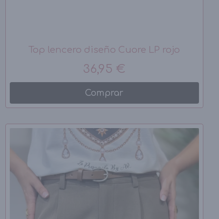
Top lencero diseño Cuore LP rojo
36,95 €
Comprar