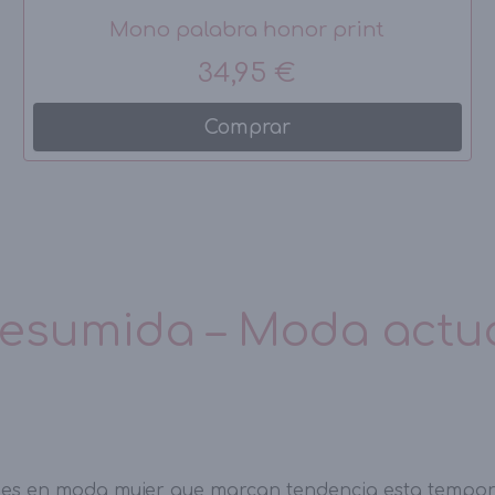
Mono palabra honor print
34,95 €
Comprar
esumida – Moda actu
des en moda mujer que marcan tendencia esta tempora