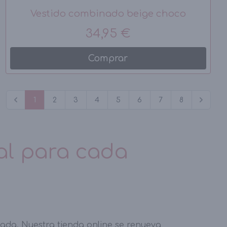
Vestido combinado beige choco
34,95 €
Comprar
1
2
3
4
5
6
7
8
al para cada
da. Nuestra tienda online se renueva