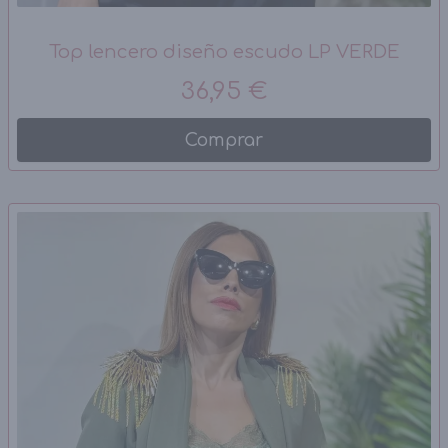
Top lencero diseño escudo LP VERDE
36,95 €
Comprar