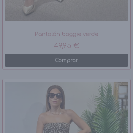
Pantalón baggie verde
49,95 €
Comprar