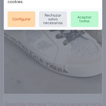
cookies
.
Rechazar
Aceptar
Configurar
salvo
todas
necesarias
Zapatillas Mensaje “Con los pies en la tierra