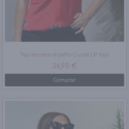
Top lencero diseño Cuore LP rojo
36,95 €
Comprar