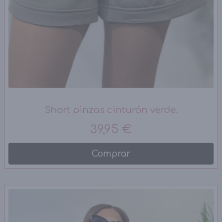
Short pinzas cinturón verde.
39,95 €
Comprar