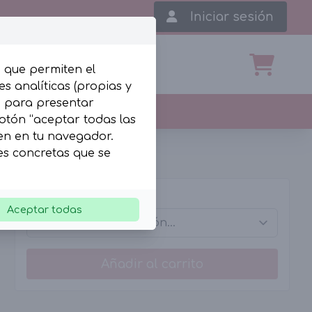
Iniciar sesión
, que permiten el
s analíticas (propias y
b para presentar
botón “aceptar todas las
len en tu navegador.
ies concretas que se
Tallas
Aceptar todas
Añadir al carrito