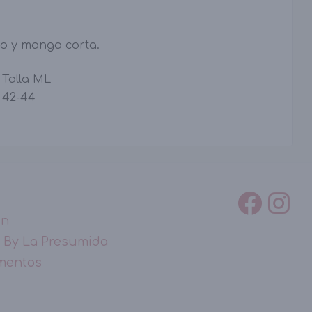
to y manga corta.
Talla ML
42-44
ón
 By La Presumida
mentos