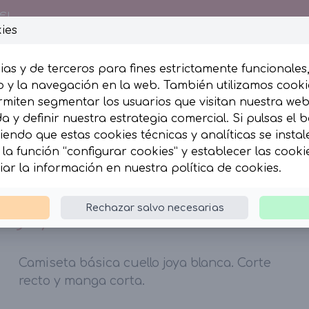
€!
ies
ias y de terceros para fines estrictamente funcionales
 y la navegación en la web. También utilizamos cookie
rmiten segmentar los usuarios que visitan nuestra we
esumida
Complementos
 y definir nuestra estrategia comercial. Si pulsas el 
iendo que estas cookies técnicas y analíticas se insta
la función “configurar cookies” y establecer las cook
seta básica cuello joya blanca.
iar la información en nuestra
política de cookies
.
Camiseta básica cuello
Rechazar salvo necesarias
joya blanca.
Camiseta básica cuello joya blanca. Corte
recto y manga corta.