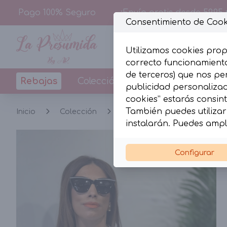
Pago 100% Seguro
¡Envío gratis desde 59,95 
Consentimiento de Cook
Utilizamos cookies prop
correcto funcionamiento
de terceros) que nos pe
Rebajas
Colección
Diseños By La Pr
publicidad personalizada
cookies” estarás consint
También puedes utilizar 
Inicio
Colección
Camisetas y Tops
Cami
instalarán. Puedes ampl
Configurar