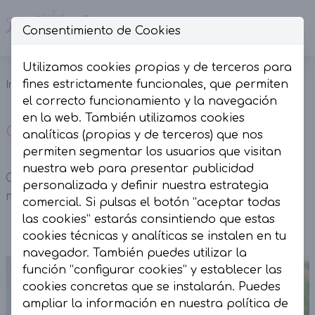
Consentimiento de Cookies
Op
Utilizamos cookies propias y de terceros para
Camisetas
Camiseta tul
fines estrictamente funcionales, que permiten
Inicio
Colección
y Tops
Animal print
el correcto funcionamiento y la navegación
en la web. También utilizamos cookies
Camiseta tul Animal print
analíticas (propias y de terceros) que nos
permiten segmentar los usuarios que visitan
nuestra web para presentar publicidad
Camiseta Tul Animal Print. Con cuello redondo y
personalizada y definir nuestra estrategia
manga larga.
comercial. Si pulsas el botón “aceptar todas
las cookies” estarás consintiendo que estas
cookies técnicas y analíticas se instalen en tu
navegador. También puedes utilizar la
función “configurar cookies” y establecer las
cookies concretas que se instalarán. Puedes
ampliar la información en nuestra
política de