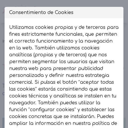
Consentimiento de Cookies
Op
Utilizamos cookies propias y de terceros para
Top nuevo
fines estrictamente funcionales, que permiten
Camisetas
aplique
el correcto funcionamiento y la navegación
Inicio
Colección
y Tops
dorado
en la web. También utilizamos cookies
vainilla
analíticas (propias y de terceros) que nos
permiten segmentar los usuarios que visitan
Top nuevo aplique dorado vainilla
nuestra web para presentar publicidad
personalizada y definir nuestra estrategia
comercial. Si pulsas el botón “aceptar todas
Top nuevo aplique dorado vainilla. Tirantes
las cookies” estarás consintiendo que estas
asimétricos y tejido elástico.
cookies técnicas y analíticas se instalen en tu
navegador. También puedes utilizar la
función “configurar cookies” y establecer las
cookies concretas que se instalarán. Puedes
ampliar la información en nuestra
política de