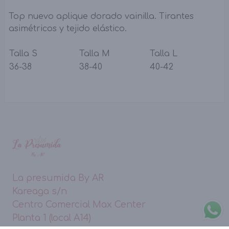
Top nuevo aplique dorado vainilla. Tirantes
asimétricos y tejido elástico.
Talla S
Talla M
Talla L
36-38
38-40
40-42
La presumida By AR
Kareaga s/n
Centro Comercial Max Center
Planta 1 (local A14)