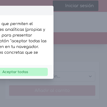
Iniciar sesión
, que permiten el
s analíticas (propias y
b para presentar
botón “aceptar todas las
len en tu navegador.
ies concretas que se
Tallas
Aceptar todas
Añadir al carrito