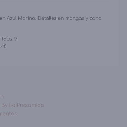
en Azul Marino. Detalles en mangas y zona
Talla M
40
ón
 By La Presumida
mentos