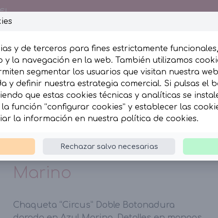
€!
ies
ias y de terceros para fines estrictamente funcionales
 y la navegación en la web. También utilizamos cookie
rmiten segmentar los usuarios que visitan nuestra we
umida
Complementos
 y definir nuestra estrategia comercial. Si pulsas el 
iendo que estas cookies técnicas y analíticas se insta
la función “configurar cookies” y establecer las cook
“Circus” Doble Botonadura Azul Marino
iar la información en nuestra
política de cookies
.
Chaqueta “Circus”
Rechazar salvo necesarias
Doble Botonadura Azul
Marino
Chaqueta “Circus” Doble Botonadura
dorada en Azul Marino. Detalles en mangas