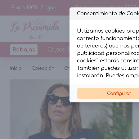
Pago 100% Seguro
¡Envío gratis desde 59,95 
Consentimiento de Cook
Utilizamos cookies prop
correcto funcionamiento
de terceros) que nos pe
Rebajas
Colección
Diseños By La Pres
publicidad personalizada
cookies” estarás consint
También puedes utilizar 
Inicio
Colección
Otras temporadas
Chaqueta 
instalarán. Puedes ampl
Configurar