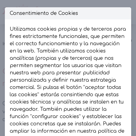
Consentimiento de Cookies
Op
Utilizamos cookies propias y de terceros para
Conjunto
fines estrictamente funcionales, que permiten
Otras
top y falda
el correcto funcionamiento y la navegación
Inicio
Colección
temporadas
bordado
en la web. También utilizamos cookies
rosa.
analíticas (propias y de terceros) que nos
permiten segmentar los usuarios que visitan
Conjunto top y falda bordado
nuestra web para presentar publicidad
personalizada y definir nuestra estrategia
rosa.
comercial. Si pulsas el botón “aceptar todas
las cookies” estarás consintiendo que estas
cookies técnicas y analíticas se instalen en tu
Conjunto top y falda bordado rosa. Top con
navegador. También puedes utilizar la
volantes en hombros. Falda evasé con goma en
función “configurar cookies” y establecer las
cintura, cremallera lateral y volante.
cookies concretas que se instalarán. Puedes
ampliar la información en nuestra
política de