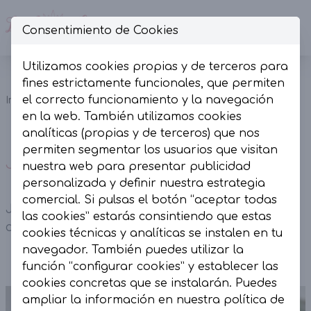
Consentimiento de Cookies
Op
Utilizamos cookies propias y de terceros para
Jersey
fines estrictamente funcionales, que permiten
Jerseys y
combinado
el correcto funcionamiento y la navegación
Inicio
Colección
Sudaderas
mangas
en la web. También utilizamos cookies
beige.
analíticas (propias y de terceros) que nos
permiten segmentar los usuarios que visitan
Jersey combinado mangas beige.
nuestra web para presentar publicidad
personalizada y definir nuestra estrategia
comercial. Si pulsas el botón “aceptar todas
Jersey combinado mangas farol beige. Puño y
las cookies” estarás consintiendo que estas
cuello en punto rizado.
cookies técnicas y analíticas se instalen en tu
navegador. También puedes utilizar la
función “configurar cookies” y establecer las
cookies concretas que se instalarán. Puedes
ampliar la información en nuestra
política de