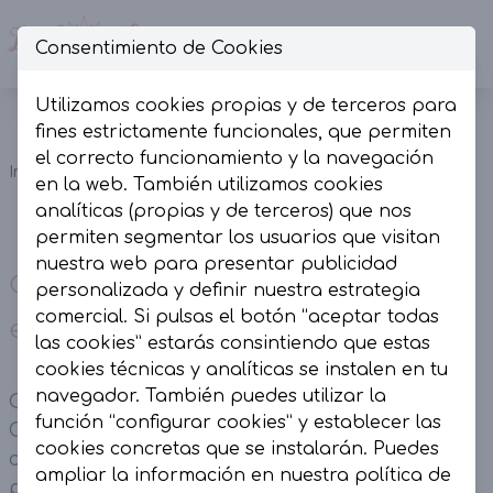
Consentimiento de Cookies
Op
Utilizamos cookies propias y de terceros para
Conjunto
fines estrictamente funcionales, que permiten
chaqueta y
el correcto funcionamiento y la navegación
Inicio
Colección
Conjuntos
pantalón
en la web. También utilizamos cookies
encaje
analíticas (propias y de terceros) que nos
blanco
permiten segmentar los usuarios que visitan
nuestra web para presentar publicidad
Conjunto chaqueta y pantalón
personalizada y definir nuestra estrategia
comercial. Si pulsas el botón “aceptar todas
encaje blanco
las cookies” estarás consintiendo que estas
cookies técnicas y analíticas se instalen en tu
navegador. También puedes utilizar la
Conjunto chaqueta y pantalón encaje blanco.
función “configurar cookies” y establecer las
Chaqueta corte recto y over con botonadura
cookies concretas que se instalarán. Puedes
central. Pantalones engomado en cintura de
ampliar la información en nuestra
política de
pata ancha y bolsillos laterales.