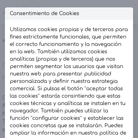
Consentimiento de Cookies
Op
Utilizamos cookies propias y de terceros para
Conjunto top
fines estrictamente funcionales, que permiten
Inicio
Colección
Conjuntos
y falda floral
el correcto funcionamiento y la navegación
naranja.
en la web. También utilizamos cookies
analíticas (propias y de terceros) que nos
Conjunto top y falda floral
permiten segmentar los usuarios que visitan
nuestra web para presentar publicidad
naranja.
personalizada y definir nuestra estrategia
comercial. Si pulsas el botón “aceptar todas
las cookies” estarás consintiendo que estas
Conjunto top y falda floral naranja. Estampado
cookies técnicas y analíticas se instalen en tu
flores bordadas. Top con cremallera trasera y
navegador. También puedes utilizar la
falda engomada en cintura y cremallera lateral.
función “configurar cookies” y establecer las
Top con cuello redondeado y falda con Corte
cookies concretas que se instalarán. Puedes
evasé.
ampliar la información en nuestra
política de