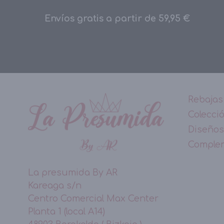
Envíos gratis a partir de 59,95 €
Rebajas
Colecci
Diseños
Comple
La presumida By AR
Kareaga s/n
Centro Comercial Max Center
Planta 1 (local A14)