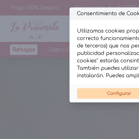
Pago 100% Seguro
¡Envío gratis desde 59,95 
Consentimiento de Cook
Utilizamos cookies prop
correcto funcionamiento
de terceros) que nos pe
Rebajas
Colección
Diseños By La Pr
publicidad personalizada
cookies” estarás consint
También puedes utilizar 
instalarán. Puedes ampl
Configurar