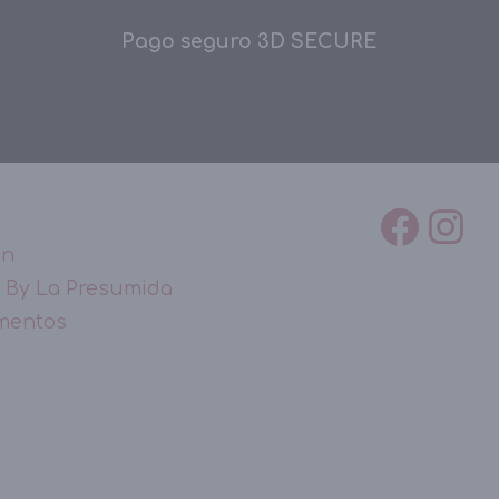
Pago seguro 3D SECURE
ón
 By La Presumida
mentos