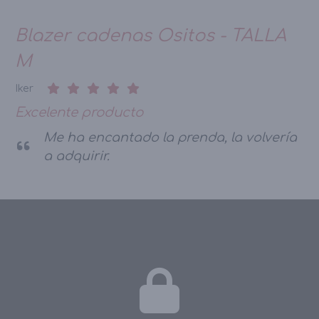
Blazer cadenas Ositos - TALLA
M
Iker
Excelente producto
Me ha encantado la prenda, la volvería
a adquirir.