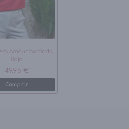
era Amour bordada
Roja
49,95 €
Comprar